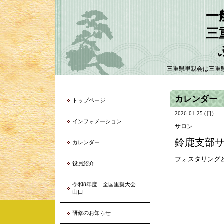
一
三
三重県里親会は三重
カレンダー
トップページ
2026-01-25 (日)
インフォメーション
サロン
鈴鹿支部
カレンダー
フォスタリング
役員紹介
令和8年度 全国里親大会
山口
研修のお知らせ