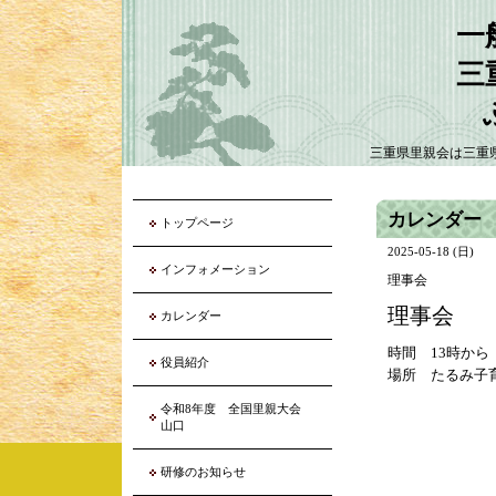
一
三
三重県里親会は三重
カレンダー
トップページ
2025-05-18 (日)
インフォメーション
理事会
理事会
カレンダー
時間 13時から
役員紹介
場所 たるみ子
令和8年度 全国里親大会
山口
研修のお知らせ