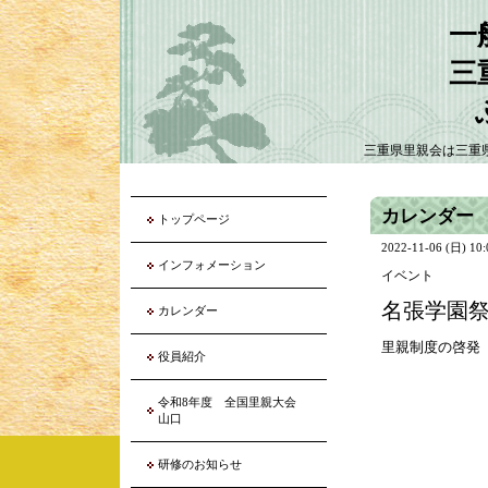
一
三
三重県里親会は三重
カレンダー
トップページ
2022-11-06 (日) 10
インフォメーション
イベント
名張学園
カレンダー
里親制度の啓発
役員紹介
令和8年度 全国里親大会
山口
研修のお知らせ