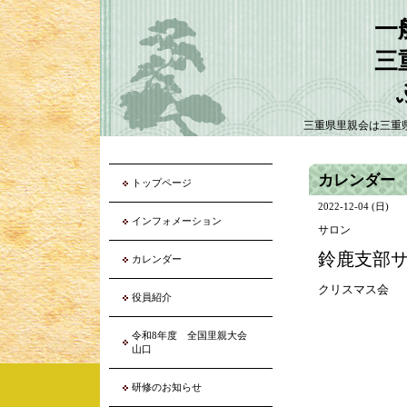
一
三
三重県里親会は三重
カレンダー
トップページ
2022-12-04 (日)
インフォメーション
サロン
鈴鹿支部
カレンダー
クリスマス会
役員紹介
令和8年度 全国里親大会
山口
研修のお知らせ