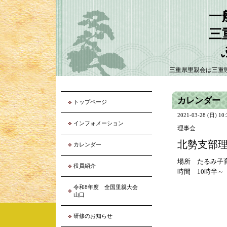
一
三
三重県里親会は三重
カレンダー
トップページ
2021-03-28 (日) 10
インフォメーション
理事会
北勢支部
カレンダー
場所 たるみ子
役員紹介
時間 10時半～
令和8年度 全国里親大会
山口
研修のお知らせ