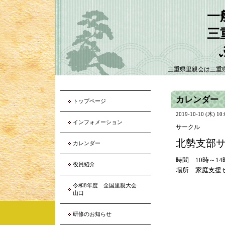
一
三
三重県里親会は三重
カレンダー
トップページ
2019-10-10 (木) 10
インフォメーション
サークル
北勢支部
カレンダー
時間 10時～14
役員紹介
場所 家庭支援
令和8年度 全国里親大会
山口
研修のお知らせ