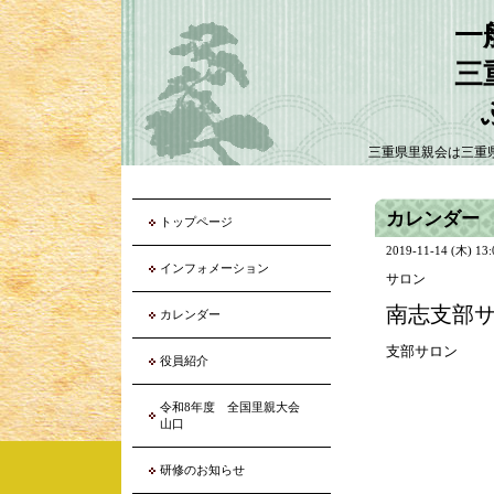
一
三
三重県里親会は三重
カレンダー
トップページ
2019-11-14 (木) 13
インフォメーション
サロン
南志支部
カレンダー
支部サロン
役員紹介
令和8年度 全国里親大会
山口
研修のお知らせ