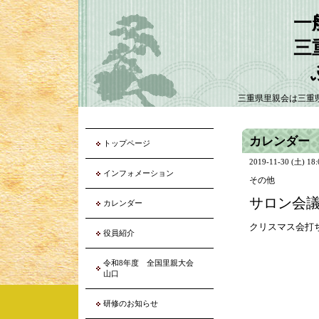
一
三
三重県里親会は三重
カレンダー
トップページ
2019-11-30 (土) 18
インフォメーション
その他
サロン会議
カレンダー
クリスマス会打
役員紹介
令和8年度 全国里親大会
山口
研修のお知らせ