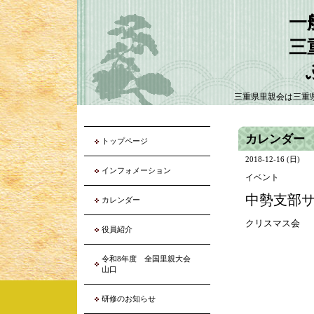
一
三
三重県里親会は三重
カレンダー
トップページ
2018-12-16 (日)
インフォメーション
イベント
中勢支部サ
カレンダー
クリスマス会
役員紹介
令和8年度 全国里親大会
山口
研修のお知らせ