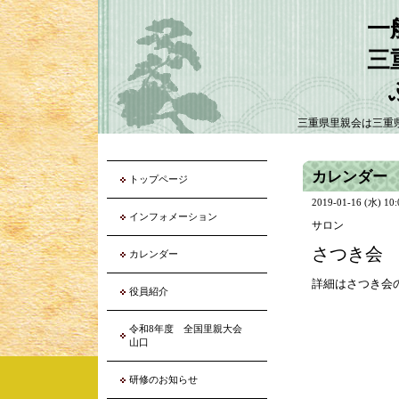
一
三
三重県里親会は三重
カレンダー
トップページ
2019-01-16 (水) 10
インフォメーション
サロン
さつき会
カレンダー
詳細はさつき会
役員紹介
令和8年度 全国里親大会
山口
研修のお知らせ