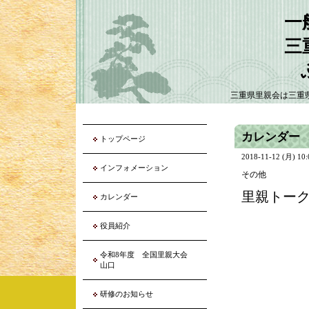
一
三
三重県里親会は三重
カレンダー
トップページ
2018-11-12 (月) 10
インフォメーション
その他
里親トー
カレンダー
役員紹介
令和8年度 全国里親大会
山口
研修のお知らせ