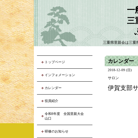
一
三
三重県里親会は三重
カレンダー
トップページ
2018-12-09 (日)
インフォメーション
サロン
伊賀支部
カレンダー
役員紹介
令和8年度 全国里親大会
山口
研修のお知らせ