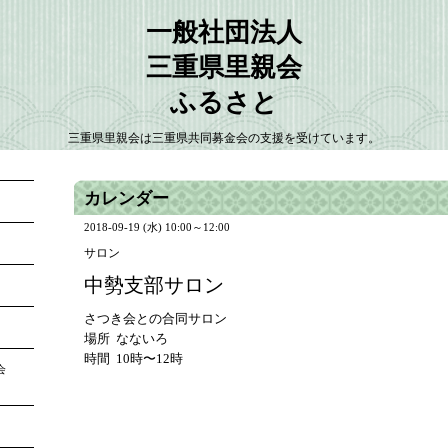
一般社団法人
三重県里親会
ふるさと
三重県里親会は三重県共同募金会の支援を受けています。
カレンダー
2018-09-19 (水) 10:00～12:00
サロン
中勢支部サロン
さつき会との合同サロン
場所 なないろ
時間 10時〜12時
大会