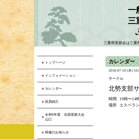
一
三
三重県里親会は三重
カレンダー
トップページ
2018-07-19 (木) 10
インフォメーション
サークル
北勢支部
カレンダー
時間 10時〜14
役員紹介
場所 エスペラ
令和8年度 全国里親大会
山口
研修のお知らせ