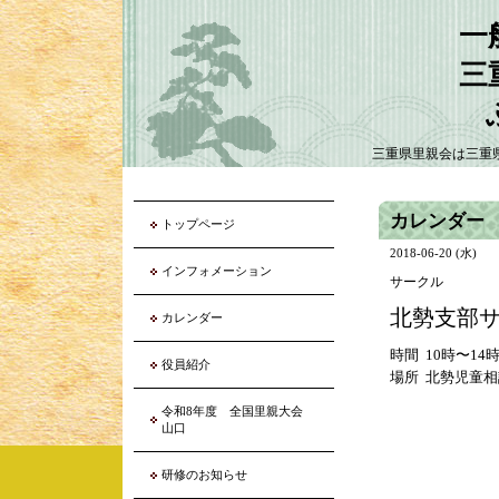
一
三
三重県里親会は三重
カレンダー
トップページ
2018-06-20 (水)
インフォメーション
サークル
北勢支部
カレンダー
時間 10時〜14
役員紹介
場所 北勢児童
令和8年度 全国里親大会
山口
研修のお知らせ